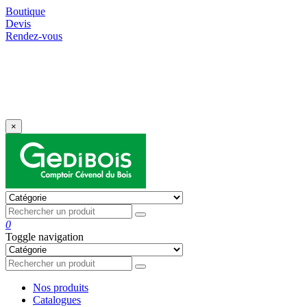
Boutique
Devis
Rendez-vous
⚠️ Prix et disponibilités susceptibles d’évoluer
selon le contexte international – validité des devis
: 15 jours.
×
0
Toggle navigation
Nos produits
Catalogues