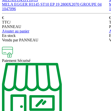
MELA EGGER H1145 ST10 EP 19 2800X2070 GROUPE 04
1047096
1
€
€
TTC
/
PANNEAU
Ajouter au panier
A
En stock
E
Vendu par PANNEAU
Paiement
Sécurisé