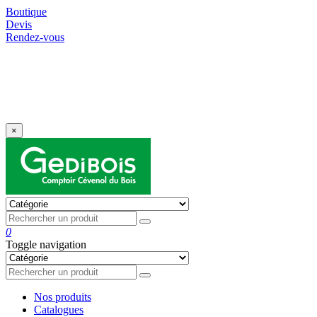
Boutique
Devis
Rendez-vous
⚠️ Prix et disponibilités susceptibles d’évoluer
selon le contexte international – validité des devis
: 15 jours.
×
0
Toggle navigation
Nos produits
Catalogues