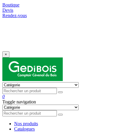
Boutique
Devis
Rendez-vous
⚠️ Prix et disponibilités susceptibles d’évoluer
selon le contexte international – validité des devis
: 15 jours.
×
0
Toggle navigation
Nos produits
Catalogues